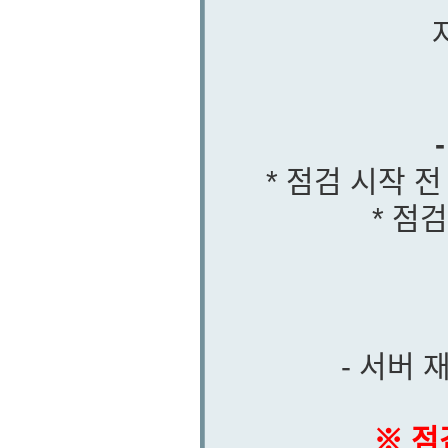
* 점검 시작 
* 점
- 서버
※ 점