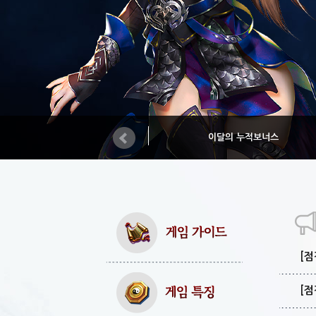
이달의 누적보너스
[점
[점