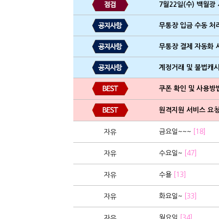
7월22일(수) 백월광
무통장 입금 수동 처
무통장 결제 자동화 
계정거래 및 불법캐
쿠폰 확인 및 사용방
원격지원 서비스 요청
금요일~~~
[18]
자유
수요일~
[47]
자유
수욜
[13]
자유
화요일~
[33]
자유
월요일
[34]
자유