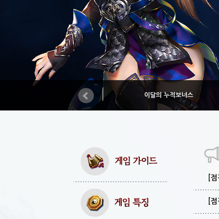
이달의 누적보너스
[점
[점